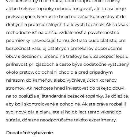
vzdialenosti by mali mať aj dobré odpruženie. Tenisky
alebo trekové topánky nebudú fungovať, ale to asi nie je
prekvapujúce. Nemusíte hneď od začiatku investovať do
drahých a profesionálnych trailových topánok. Ak sa však
rozhodnete ísť na dlhšiu vzdialenosť a poveternostné
podmienky nasvedčujú tomu, že trasa bude blatistá, pre
bezpečnosť vašu aj ostatných pretekárov odporúčame
obuv s dezénom, určenú na trailový beh. Zabezpečí lepšiu
priľnavosť pri zjazdoch a často býva dodatočne vystužený
okolo prstov, čo ochráni chodidlá pred prípadným
nárazom do kameňov alebo vyčnievajúcich koreňov
stromov. Ak nechcete hneď investovať do takejto obuvi,
na to poslúžia aj štandardné bežecké topánky. Je dôležité,
aby boli skontrolované a pohodlné. Ak ste práve rozbalili
svoj nový pár a plánujete si ho obliecť tento víkend do
súťaže, dôrazne neodporúčame takéto experimenty.
Dodatočné vybavenie.