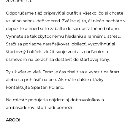
zoznámiť sa.
Odporúčame tiež pripraviť si outfit a všetko, čo si chcete
vziať so sebou deň vopred. Zvážte aj to, či niečo necháte v
depozite a hneď si to zabaľte do samostatného batohu.
Vyhnete sa tak zbytočnému hľadaniu a rannému stresu.
Stačí sa poriadne naraňajkovať, obliecť, vyzdvihnúť si
štartovný balíček, zložiť svoje veci a s nadšením a
úsmevom na perách sa dostaviť do štartovej zóny.
Ty už všetko vieš. Teraz je čas zbaliť sa a vyraziť na štart
alebo sa prihlásiť na beh. Ak máte ďalšie otázky,
kontaktujte Spartan Poland.
Na mieste podujatia nájdete aj dobrovoľníkov a
ambasádorov, ktorí radi pomôžu.
AROO
!