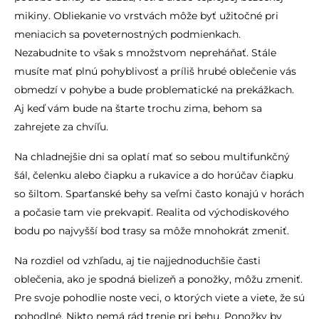
mikiny. Obliekanie vo vrstvách môže byť užitočné pri
meniacich sa poveternostných podmienkach.
Nezabudnite to však s množstvom nepreháňať. Stále
musíte mať plnú pohyblivosť a príliš hrubé oblečenie vás
obmedzí v pohybe a bude problematické na prekážkach.
Aj keď vám bude na štarte trochu zima, behom sa
zahrejete za chvíľu.
Na chladnejšie dni sa oplatí mať so sebou multifunkčný
šál, čelenku alebo čiapku a rukavice a do horúčav čiapku
so šiltom. Sparťanské behy sa veľmi často konajú v horách
a počasie tam vie prekvapiť. Realita od východiskového
bodu po najvyšší bod trasy sa môže mnohokrát zmeniť.
Na rozdiel od vzhľadu, aj tie najjednoduchšie časti
oblečenia, ako je spodná bielizeň a ponožky, môžu zmeniť.
Pre svoje pohodlie noste veci, o ktorých viete a viete, že sú
pohodlné. Nikto nemá rád trenie pri behu. Ponožky by