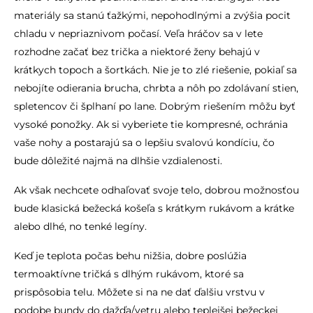
materiály sa stanú ťažkými, nepohodlnými a zvýšia pocit
chladu v nepriaznivom počasí. Veľa hráčov sa v lete
rozhodne začať bez trička a niektoré ženy behajú v
krátkych topoch a šortkách. Nie je to zlé riešenie, pokiaľ sa
nebojíte odierania brucha, chrbta a nôh po zdolávaní stien,
spletencov či šplhaní po lane. Dobrým riešením môžu byť
vysoké ponožky. Ak si vyberiete tie kompresné, ochránia
vaše nohy a postarajú sa o lepšiu svalovú kondíciu, čo
bude dôležité najmä na dlhšie vzdialenosti.
Ak však nechcete odhaľovať svoje telo, dobrou možnosťou
bude klasická bežecká košeľa s krátkym rukávom a krátke
alebo dlhé, no tenké legíny.
Keď je teplota počas behu nižšia, dobre poslúžia
termoaktívne tričká s dlhým rukávom, ktoré sa
prispôsobia telu. Môžete si na ne dať ďalšiu vrstvu v
podobe bundy do dažďa/vetru alebo teplejšej bežeckej