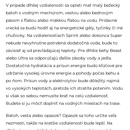
V prípade dlhšej vzdialenosti sa oplatí mať malý bežecký
batoh s vodným mechúrom, vestou alebo bedrovým
pásom s fľašou alebo mäkkou fľašou na vodu. Prídavné
vrecká sa budú hodiť aj na energetické gély, tyčinky či iné
chuťovky. Na vzdialenostiach Sprint alebo dokonca Super
nebude nevyhnutne potrebná dodatočná voda, bude to
závisieť aj od prevládajúcej teploty. Pre dlhšie behy Beast
alebo Ultra sa odporúčajú ďalšie zásoby vody a jedla.
Dostatočná hydratácia a prísun energie budú kľúčové pre
udržanie vysokej úrovne energie a pohody počas behu a
po ňom. Prísun vody a elektrolytov bude dôležitý najmä
vo vysokých teplotách, pretože ich stratíte potením. Vodu
si však so sebou nemusíte brať na celú vzdialenosť.
Budete si ju môcť doplniť na vodných miestach na trase.
Batoh, vesta alebo opasok? Opasok sa toho určite veľa
nezmestí, takže na kratšie vzdialenosti bude lepší. Na