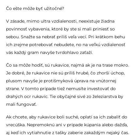
Čo ešte môže byť užitočné?
V zásade, mimo ultra vzdialenosti, neexistuje žiadna
povinnosť vybavenia, ktoré by ste si mali priniesť so
sebou. Snažte sa nebrať príliš veľa vecí. Pri krátkom behu
ich zrejme potrebovať nebudete, no na veľkú vzdialenosť
vás každý gram navyše tvrdohlavo zaťaží.
Čo sa môže hodiť, sú rukavice, najmä ak je na trase mokro.
Je dobré, že rukavice nie sú príliš hrubé, čo zhorší úchop,
plusom navyše je protišmyková úprava na vnútornej
strane. V tomto prípade tiež nemusíte investovať do
drahých ocr rukavíc. Tie obyčajné sivé zo železiarstva by
mali fungovať.
Ak chcete, aby rukavice boli suché, oplatí sa ich zabaliť do
vrecúška. Nepremoknú ani v prípade kúpania alebo dažďa,
aj keď ich vytiahnutie z tašky zaberie zakaždým nejaký čas.