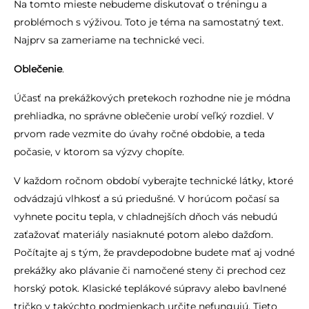
Na tomto mieste nebudeme diskutovať o tréningu a
problémoch s výživou. Toto je téma na samostatný text.
Najprv sa zameriame na technické veci.
Oblečenie
.
Účasť na prekážkových pretekoch rozhodne nie je módna
prehliadka, no správne oblečenie urobí veľký rozdiel. V
prvom rade vezmite do úvahy ročné obdobie, a teda
počasie, v ktorom sa výzvy chopíte.
V každom ročnom období vyberajte technické látky, ktoré
odvádzajú vlhkosť a sú priedušné. V horúcom počasí sa
vyhnete pocitu tepla, v chladnejších dňoch vás nebudú
zaťažovať materiály nasiaknuté potom alebo dažďom.
Počítajte aj s tým, že pravdepodobne budete mať aj vodné
prekážky ako plávanie či namočené steny či prechod cez
horský potok. Klasické teplákové súpravy alebo bavlnené
tričko v takýchto podmienkach určite nefungujú. Tieto