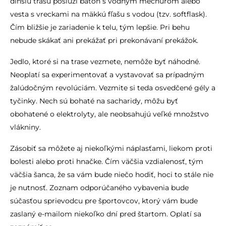
dlhšiu trasu poslúži batoh s vodným mechúrom alebo
vesta s vreckami na mäkkú fľašu s vodou (tzv. softflask).
Čím bližšie je zariadenie k telu, tým lepšie. Pri behu
nebude skákať ani prekážať pri prekonávaní prekážok.
Jedlo, ktoré si na trase vezmete, nemôže byť náhodné.
Neoplatí sa experimentovať a vystavovať sa prípadným
žalúdočným revolúciám. Vezmite si teda osvedčené gély a
tyčinky. Nech sú bohaté na sacharidy, môžu byť
obohatené o elektrolyty, ale neobsahujú veľké množstvo
vlákniny.
Zásobiť sa môžete aj niekoľkými náplasťami, liekom proti
bolesti alebo proti hnačke. Čím väčšia vzdialenosť, tým
väčšia šanca, že sa vám bude niečo hodiť, hoci to stále nie
je nutnosť. Zoznam odporúčaného vybavenia bude
súčasťou sprievodcu pre športovcov, ktorý vám bude
zaslaný e-mailom niekoľko dní pred štartom. Oplatí sa