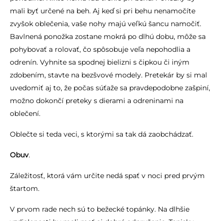
mali byť určené na beh. Aj keď si pri behu nenamočíte
zvyšok oblečenia, vaše nohy majú veľkú šancu namočiť.
Bavlnená ponožka zostane mokrá po dlhú dobu, môže sa
pohybovať a rolovať, čo spôsobuje veľa nepohodlia a
odrenín. Vyhnite sa spodnej bielizni s čipkou či iným
zdobením, stavte na bezšvové modely. Pretekár by si mal
uvedomiť aj to, že počas súťaže sa pravdepodobne zašpiní,
možno dokončí preteky s dierami a odreninami na
oblečení.
Oblečte si teda veci, s ktorými sa tak dá zaobchádzať.
Obuv
.
Záležitosť, ktorá vám určite nedá spať v noci pred prvým
štartom.
V prvom rade nech sú to bežecké topánky. Na dlhšie