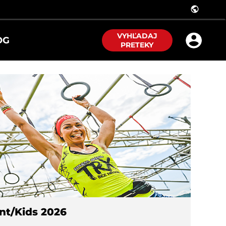
public
VYHĽADAJ
OG
PRETEKY
nt/Kids 2026