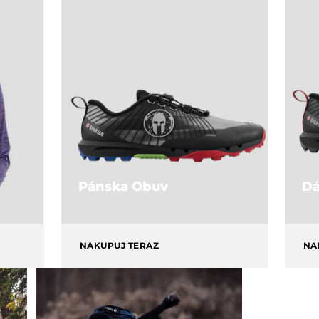
Pánska Obuv
D
NAKUPUJ TERAZ
NA