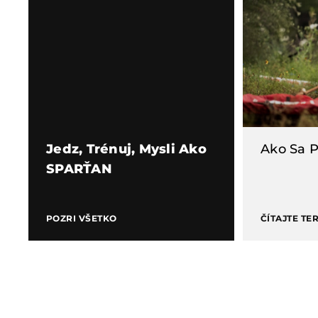
Jedz, Trénuj, Mysli Ako
Ako Sa P
SPARŤAN
POZRI VŠETKO
ČÍTAJTE TE