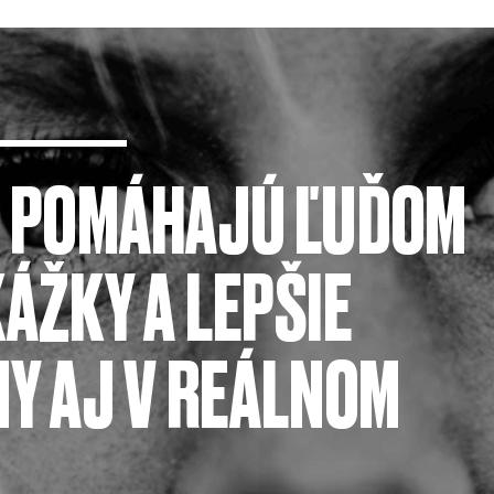
N POMÁHAJÚ ĽUĎOM
ÁŽKY A LEPŠIE
Y AJ V REÁLNOM