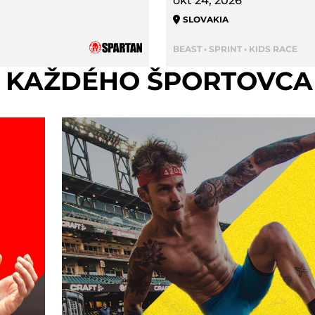
okt 24, 2026
SLOVAKIA
BEAST • SPRINT • KIDS RACE
E KAŽDÉHO ŠPORTOVCA